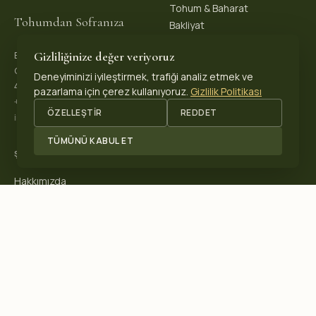
Tohum & Baharat
Tohumdan Sofranıza
Bakliyat
Gizliliğinize değer veriyoruz
Biopeks Organik Ürünler
OSB. Reis Mh, 4. Sk 30/1,
Deneyiminizi iyileştirmek, trafiği analiz etmek ve
42570 Akşehir / Konya, Türkiye
pazarlama için çerez kullanıyoruz.
Gizlilik Politikası
+90 531 625 70 04
·
ÖZELLEŞTIR
REDDET
info@biopeks.com
TÜMÜNÜ KABUL ET
ŞIRKET
Hakkımızda
Sertifikalar
Blog
İletişim
SERTIFIKALARIMIZ