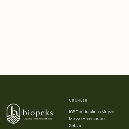
ÜRÜNLER
IQF Dondurulmuş Meyve
Meyve Hammadde
Sebze