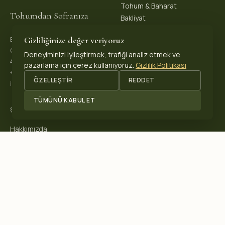
Tohum & Baharat
Tohumdan Sofranıza
Bakliyat
Gizliliğinize değer veriyoruz
Biopeks Organik Ürünler
OSB. Reis Mh, 4. Sk 30/1,
Deneyiminizi iyileştirmek, trafiği analiz etmek ve
42570 Akşehir / Konya, Türkiye
pazarlama için çerez kullanıyoruz.
Gizlilik Politikası
+90 531 625 70 04
·
ÖZELLEŞTIR
REDDET
info@biopeks.com
TÜMÜNÜ KABUL ET
ŞIRKET
Hakkımızda
Sertifikalar
Blog
İletişim
SERTIFIKALARIMIZ