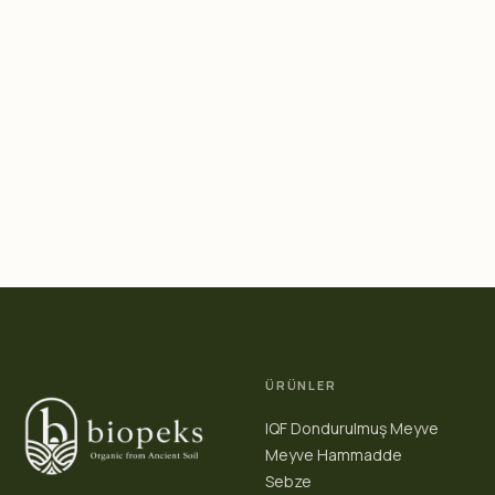
ÜRÜNLER
IQF Dondurulmuş Meyve
Meyve Hammadde
Sebze