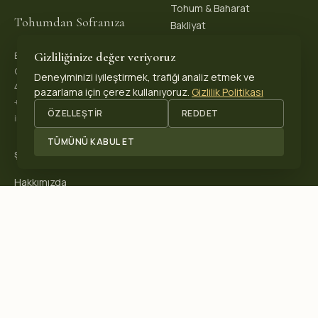
Tohum & Baharat
Tohumdan Sofranıza
Bakliyat
Gizliliğinize değer veriyoruz
Biopeks Organik Ürünler
OSB. Reis Mh, 4. Sk 30/1,
Deneyiminizi iyileştirmek, trafiği analiz etmek ve
42570 Akşehir / Konya, Türkiye
pazarlama için çerez kullanıyoruz.
Gizlilik Politikası
+90 531 625 70 04
·
ÖZELLEŞTIR
REDDET
info@biopeks.com
TÜMÜNÜ KABUL ET
ŞIRKET
Hakkımızda
Sertifikalar
Blog
İletişim
SERTIFIKALARIMIZ