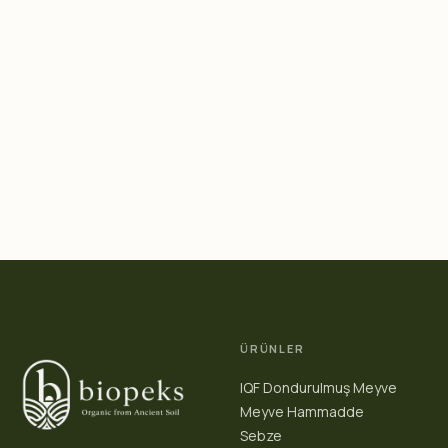
ÜRÜNLER
IQF Dondurulmuş Meyve
Meyve Hammadde
Sebze