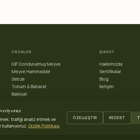
ÜRÜNLER
ŞIRKET
IQF Dondurulmuş Meyve
Hakkımızda
Meyve Hammadde
Sertifikalar
Sebze
Blog
Tohum & Baharat
İletişim
Bakliyat
 veriyoruz
ÖZELLEŞTIR
REDDET
T
rmek, trafiği analiz etmek ve
 kullanıyoruz.
Gizlilik Politikası