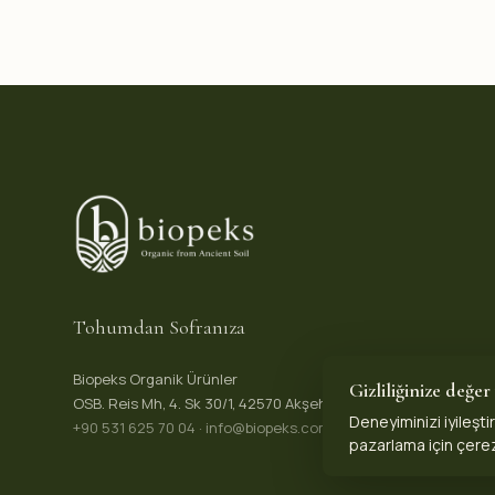
Tohumdan Sofranıza
Biopeks Organik Ürünler
Gizliliğinize değer
OSB. Reis Mh, 4. Sk 30/1, 42570 Akşehir / Konya, Türkiye
Deneyiminizi iyileşti
+90 531 625 70 04
·
info@biopeks.com
pazarlama için çerez