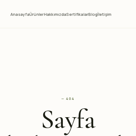
Anasayfa
Ürünler
Hakkımızda
Sertifikalar
Blog
İletişim
— 404
Sayfa