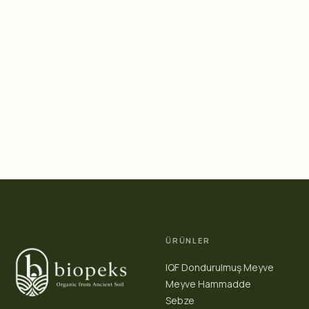
ÜRÜNLER
IQF Dondurulmuş Meyve
Meyve Hammadde
Sebze