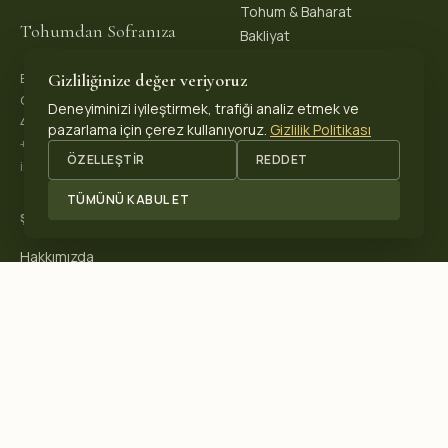
Tohum & Baharat
Tohumdan Sofranıza
Bakliyat
Gizliliğinize değer veriyoruz
Biopeks Organik Ürünler
OSB. Reis Mh, 4. Sk 30/1,
Deneyiminizi iyileştirmek, trafiği analiz etmek ve
42570 Akşehir / Konya, Türkiye
pazarlama için çerez kullanıyoruz.
Gizlilik Politikası
+90 531 625 70 04
·
ÖZELLEŞTIR
REDDET
info@biopeks.com
TÜMÜNÜ KABUL ET
ŞIRKET
Hakkımızda
Sertifikalar
Blog
İletişim
SERTIFIKALARIMIZ