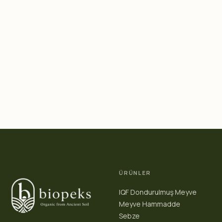
ÜRÜNLER
IQF Dondurulmuş Meyve
Meyve Hammadde
Sebze