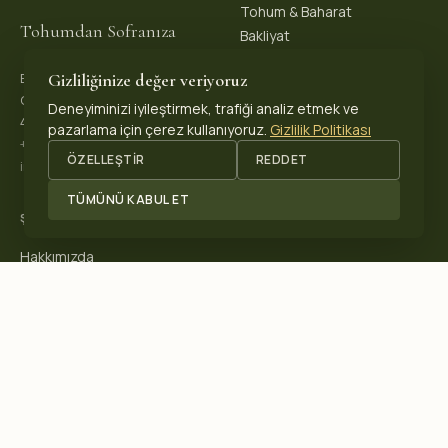
Tohum & Baharat
Tohumdan Sofranıza
Bakliyat
Gizliliğinize değer veriyoruz
Biopeks Organik Ürünler
OSB. Reis Mh, 4. Sk 30/1,
Deneyiminizi iyileştirmek, trafiği analiz etmek ve
42570 Akşehir / Konya, Türkiye
pazarlama için çerez kullanıyoruz.
Gizlilik Politikası
+90 531 625 70 04
·
ÖZELLEŞTIR
REDDET
info@biopeks.com
TÜMÜNÜ KABUL ET
ŞIRKET
Hakkımızda
Sertifikalar
Blog
İletişim
SERTIFIKALARIMIZ